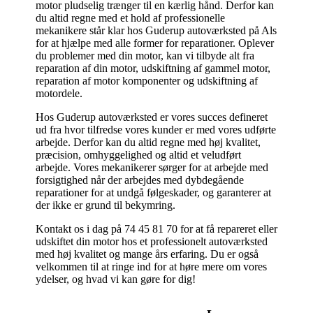
motor pludselig trænger til en kærlig hånd. Derfor kan
du altid regne med et hold af professionelle
mekanikere står klar hos Guderup autoværksted på Als
for at hjælpe med alle former for reparationer.
Oplever
du problemer med din motor, kan vi tilbyde alt fra
reparation af din motor, udskiftning af gammel motor,
reparation af motor komponenter og udskiftning af
motordele.
Hos Guderup autoværksted er vores succes defineret
ud fra hvor tilfredse vores kunder er med vores udførte
arbejde. Derfor kan du altid regne med høj kvalitet,
præcision, omhyggelighed og altid et veludført
arbejde.
Vores mekanikerer sørger for at arbejde med
forsigtighed når der arbejdes med dybdegående
reparationer for at undgå følgeskader, og garanterer at
der ikke er grund til bekymring.
Kontakt os i dag på 74 45 81 70
for at få repareret eller
udskiftet din motor hos et professionelt autoværksted
med høj kvalitet og mange års erfaring. Du er også
velkommen til at ringe ind for at høre mere om vores
ydelser, og hvad vi kan gøre for dig!