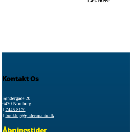
Læs mere
Kontakt Os
Søndergade 20
6430 Nordborg
7445 8170
booking@guderupauto.dk
Åbningstider