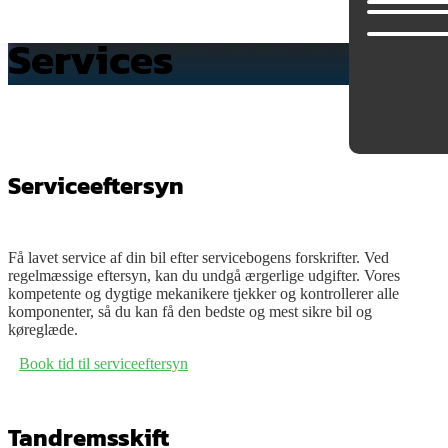
Services
Services
Biler
til
Serviceeftersyn
salg
Om
Få lavet service af din bil efter servicebogens forskrifter. Ved
Guderup
regelmæssige eftersyn, kan du undgå ærgerlige udgifter. Vores
kompetente og dygtige mekanikere tjekker og kontrollerer alle
Auto
komponenter, så du kan få den bedste og mest sikre bil og
Aps
køreglæde.
Om
Book tid til serviceeftersyn
Carpeople
Medarbejdere
Tandremsskift