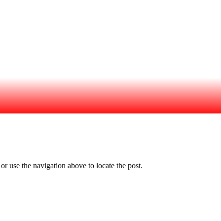
Services
Biler
til
r use the navigation above to locate the post.
salg
Om
Guderup