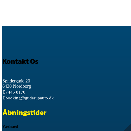
Kontakt Os
Søndergade 20
6430 Nordborg
7445 8170
booking@guderupauto.dk
Åbningstider
Værksted