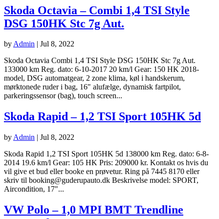
Kontakt
Skoda Octavia – Combi 1,4 TSI Style
DSG 150HK Stc 7g Aut.
by
Admin
|
Jul 8, 2022
Skoda Octavia Combi 1,4 TSI Style DSG 150HK Stc 7g Aut.
133000 km Reg. dato: 6-10-2017 20 km/l Gear: 150 HK 2018-
model, DSG automatgear, 2 zone klima, køl i handskerum,
mørktonede ruder i bag, 16" alufælge, dynamisk fartpilot,
parkeringssensor (bag), touch screen...
Skoda Rapid – 1,2 TSI Sport 105HK 5d
by
Admin
|
Jul 8, 2022
Skoda Rapid 1,2 TSI Sport 105HK 5d 138000 km Reg. dato: 6-8-
2014 19.6 km/l Gear: 105 HK Pris: 209000 kr. Kontakt os hvis du
vil give et bud eller booke en prøvetur. Ring på 7445 8170 eller
skriv til booking@guderupauto.dk Beskrivelse model: SPORT,
Aircondition, 17"...
VW Polo – 1,0 MPI BMT Trendline