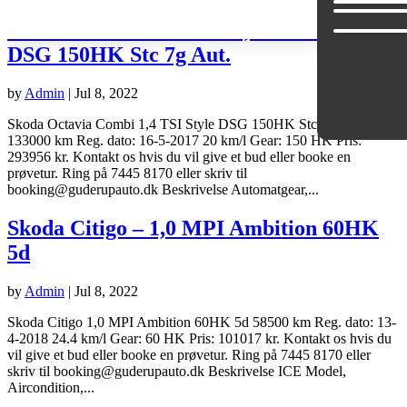
Skoda Octavia – Combi 1,4 TSI Style
DSG 150HK Stc 7g Aut.
by
Admin
|
Jul 8, 2022
Services
Skoda Octavia Combi 1,4 TSI Style DSG 150HK Stc 7g Aut.
Biler
133000 km Reg. dato: 16-5-2017 20 km/l Gear: 150 HK Pris:
til
293956 kr. Kontakt os hvis du vil give et bud eller booke en
prøvetur. Ring på 7445 8170 eller skriv til
salg
booking@guderupauto.dk Beskrivelse Automatgear,...
Om
Skoda Citigo – 1,0 MPI Ambition 60HK
Guderup
5d
Auto
by
Admin
|
Jul 8, 2022
Aps
Skoda Citigo 1,0 MPI Ambition 60HK 5d 58500 km Reg. dato: 13-
Om
4-2018 24.4 km/l Gear: 60 HK Pris: 101017 kr. Kontakt os hvis du
vil give et bud eller booke en prøvetur. Ring på 7445 8170 eller
Carpeople
skriv til booking@guderupauto.dk Beskrivelse ICE Model,
Medarbejdere
Aircondition,...